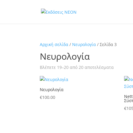
Αρχική σελίδα
/
Νευρολογία
/ Σελίδα 3
Νευρολογία
Sorted
Βλέπετε 19–20 από 20 αποτελέσματα
by
price:
low
Νευρολογία
to
Nett
€
100.00
Σύσ
high
€
105