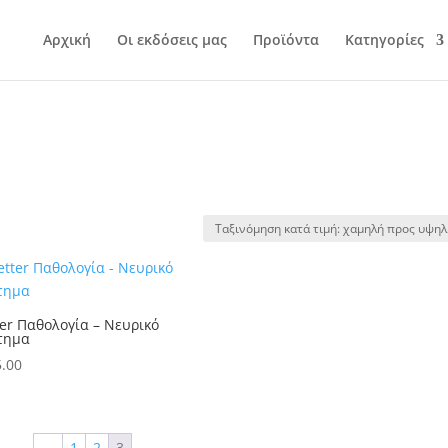
Αρχική
Οι εκδόσεις μας
Προϊόντα
Κατηγορίες
er Παθολογία – Νευρικό
τημα
.00
←
1
2
3