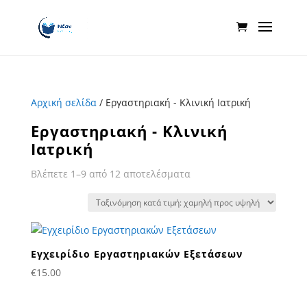
Αρχική σελίδα
/ Εργαστηριακή - Κλινική Ιατρική
Εργαστηριακή - Κλινική
Ιατρική
Sorted
Βλέπετε 1–9 από 12 αποτελέσματα
by
price:
low
to
Εγχειρίδιο Εργαστηριακών Εξετάσεων
high
€
15.00