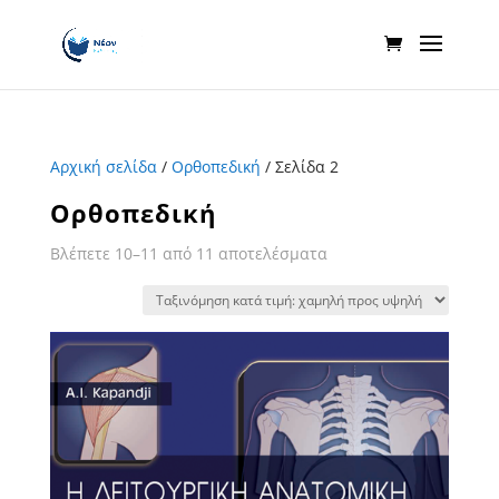
Αρχική σελίδα
/
Ορθοπεδική
/ Σελίδα 2
Ορθοπεδική
Sorted
Βλέπετε 10–11 από 11 αποτελέσματα
by
price:
low
to
high