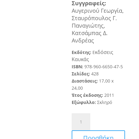
Συγγραφεί
ς
:
Αυ
γερινού Γεωργία,
Σταυρόπουλος Γ.
Παναγιώτης,
Κατσάμπας Δ.
Ανδρέας
κδόσεις
Εκδότης:
Ε
Καυκάς
ISBN:
978-960-6650-47-5
Σελίδες:
428
Διαστάσεις:
1
7
,
0
0
x
24,0
0
Έτος έκδοσης:
20
1
1
Εξώφυλλο:
Σκληρό
Δερματικός
Ερυθηματώδης
Λύκος
Προσθήκη
ποσότητα