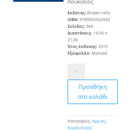
Λουκιανός
Εκδότης:
Broken Hills
ISBN:
9789925563920
Σελίδες:
384
Διαστάσεις:
14
,
0
0
x
21,00
Έτος έκδοσης:
20
19
Εξώφυλλο:
Μαλακό
Επείγουσα
Καρδιολογία
(4η
Προσθήκη
έκδοση)
ποσότητα
στο καλάθι
Κατηγορίες:
Αρχική
,
Καρδιολογία