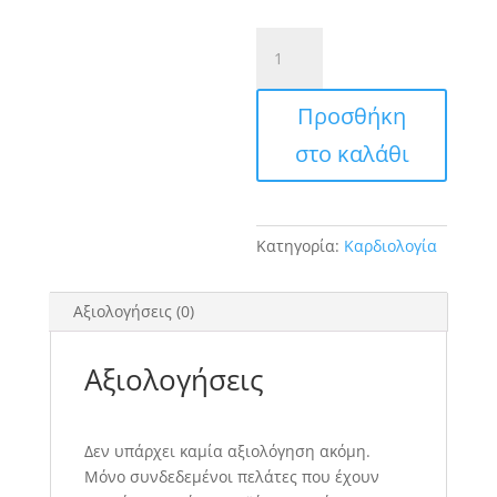
Καρδιακή
Ανεπάρκεια:
Από
Προσθήκη
τη
Διάγνωση
στο καλάθι
στη
Θεραπεία
ποσότητα
Κατηγορία:
Καρδιολογία
Αξιολογήσεις (0)
Αξιολογήσεις
Δεν υπάρχει καμία αξιολόγηση ακόμη.
Μόνο συνδεδεμένοι πελάτες που έχουν