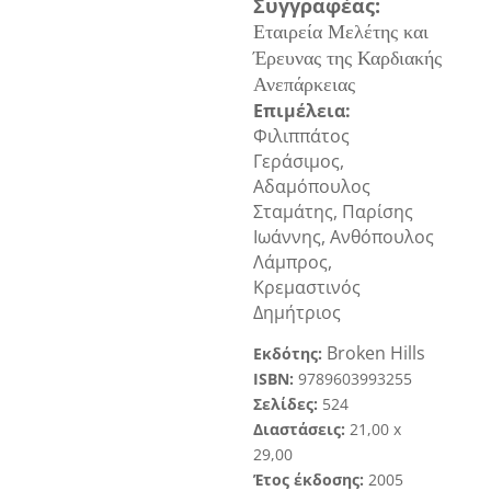
Συγγραφ
έα
ς
:
Εταιρεία Μελέτης και
Έρευνας της Καρδιακής
Ανεπάρκειας
Επιμέλεια:
Φιλιππάτος
Γεράσιμος,
Αδαμόπουλος
Σταμάτης, Παρίσης
Ιωάννης, Ανθόπουλος
Λάμπρος,
Κρεμαστινός
Δημήτριος
Broken Hills
Εκδότης:
ISBN:
978960399
3255
Σελίδες:
524
Διαστάσεις:
21
,
0
0
x
2
9
,
00
Έτος έκδοσης:
20
0
5