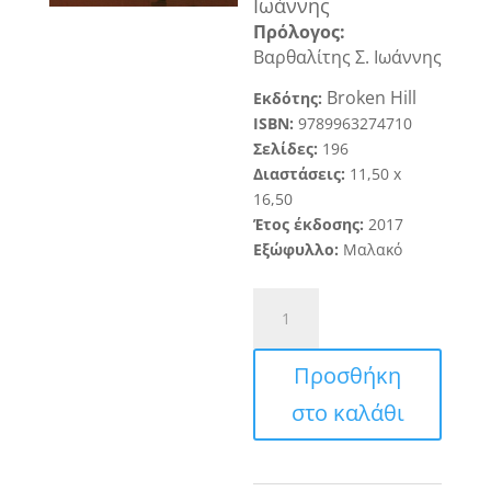
Ιωάννης
Πρόλογος:
Βαρθαλίτης Σ. Ιωάννης
Broken Hill
Εκδότης:
ISBN:
9789963274710
Σελίδες:
196
Διαστάσεις:
1
1,50 x
16,50
Έτος έκδοσης:
20
17
Εξώφυλλο:
Μαλακό
Καρκίνος
-
Ποιος
Προσθήκη
είσαι;
Πού
στο καλάθι
ζεις;
Πώς
ζεις;