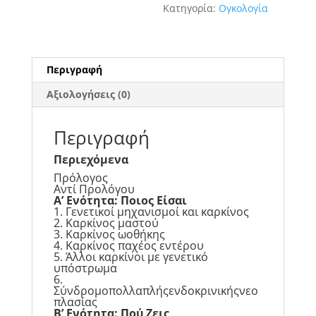
ποσότητα
Κατηγορία:
Ογκολογία
Περιγραφή
Αξιολογήσεις (0)
Περιγραφή
Περιεχόμενα
Πρόλογος
Αντί Προλόγου
Α’ Ενότητα: Ποιος Είσαι
1. Γενετικοί μηχανισμοί και καρκίνος
2. Καρκίνος μαστού
3. Καρκίνος ωοθήκης
4. Καρκίνος παχέος εντέρου
5. Άλλοι καρκίνοι με γενετικό
υπόστρωμα
6.
Σύνδρομοπολλαπλήςενδοκρινικήςνεο
πλασίας
Β’ Ενότητα: Πού Ζεις