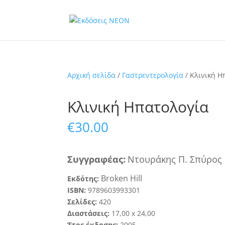
Αρχική σελίδα
/
Γαστρεντερολογία
/ Κλινική Η
Κλινική Ηπατολογία
€
30.00
Συγγραφ
έα
ς
:
Ντουράκης Π. Σπύρος
Broken Hill
Εκδότης:
ISBN:
9789603993301
Σελίδες:
420
Διαστάσεις:
1
7
,
0
0
x
24
,
0
0
Έτος έκδοσης:
20
05