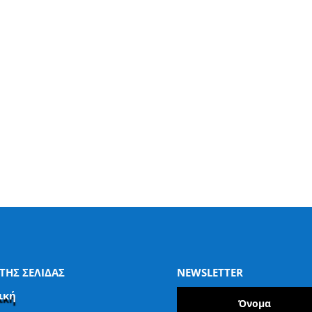
ΤΗΣ ΣΕΛΙΔΑΣ
NEWSLETTER
ική