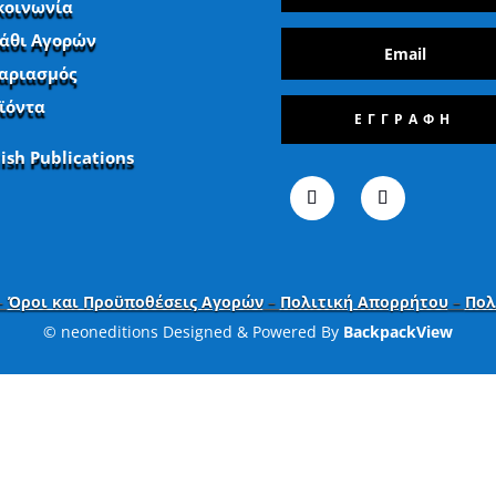
κοινωνία
άθι Αγορών
αριασμός
ϊόντα
ΕΓΓΡΑΦΗ
lish Publications
–
Όροι και Προϋποθέσεις Αγορών
–
Πολιτική Απορρήτου
–
Πολ
© neoneditions Designed & Powered By
BackpackView