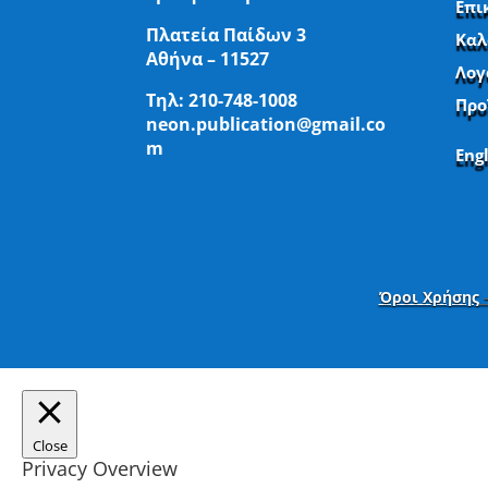
Επι
Πλατεία Παίδων 3
Καλ
Αθήνα – 11527
Λογ
Τηλ:
210-748-1008
Προ
neon.publication@gmail.co
m
Eng
Όροι Χρήσης
Close
Privacy Overview