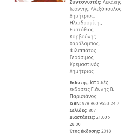
Συντονιστές
:
Λεκάκης
Ιωάννης, Αλεξόπουλος
Δημήτριος,
Ηλιοδρομίτης
Ευστάθιος,
Καρβούνης
Χαράλαμπος,
Φιλιππάτος
Γεράσιμος,
Κρεμαστινός
Δημήτριος
Ιατρικές
Εκδότης:
εκδόσεις
Γιάννης Β.
Παρισιάνος
ISBN:
978-960-9553-24-7
Σελίδες:
8
07
Διαστάσεις:
21
,
0
0
x
28,
00
Έτος έκδοσης:
2018