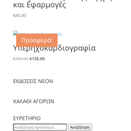
και Εφαρμογές
€
45.00
Προσφορά!
Υπερηχοκαρδιογραφία
Original
Η
€
150.00
€
135.00
price
τρέχουσα
was:
τιμή
€150.00.
είναι:
ΕΚΔΟΣΕΙΣ NΕΟΝ
€135.00.
ΚΑΛΑΘΙ ΑΓΟΡΩΝ
ΕΥΡΕΤΗΡΙΟ
Αναζήτηση
Αναζήτηση