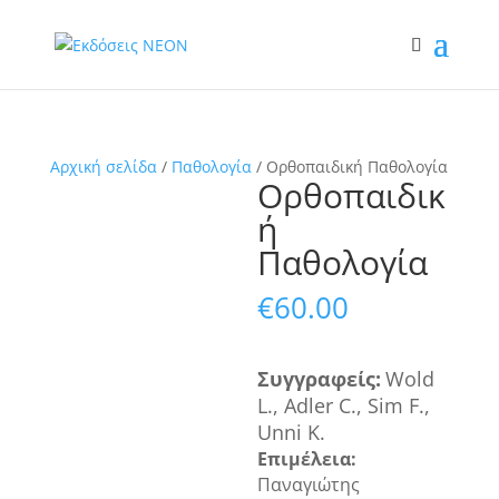
Αρχική σελίδα
/
Παθολογία
/ Ορθοπαιδική Παθολογία
Ορθοπαιδικ
ή
Παθολογία
€
60.00
Συγγραφ
εί
ς
:
Wold
L., Adler C., Sim F.,
Unni K.
Επιμέλεια:
Παναγιώτης