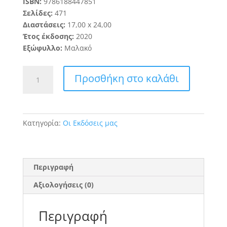
ISBN:
9786188447851
Σελίδες:
471
Διαστάσεις:
1
7
,
0
0
x 24,
00
Έτος έκδοσης:
20
20
Εξώφυλλο:
Μαλακό
Συγκίνηση
Προσθήκη στο καλάθι
και
Στρες
ποσότητα
Κατηγορία:
Οι Εκδόσεις μας
Περιγραφή
Αξιολογήσεις (0)
Περιγραφή