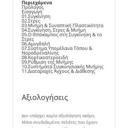
Περιεχόμενα
Πρόλογος
Εισαγωγή
01.Συγκίνηση
02.Στρες
03.Μνήμη & Συναπτική Πλαστικότητα
04.Συγκίνηση, Στρες & Μνήμη
05.Ο Ιππόκαμπος στη Συγκίνηση & το
Στρες
06.Αμυγδαλή
07.Σύστημα Υπομέλανα Τόπου &
Νοραδρεναλίνης
08.Κορτικοστεροειδή
09.Ρύθμιση της Μνήμης
10.Συστήματα Συγκινησιακής Μνήμης
11.Διαταραχές Άγχους & Διάθεσης
Αξιολογήσεις
Δεν υπάρχει καμία αξιολόγηση ακόμη.
Μόνο συνδεδεμένοι πελάτες που έχουν