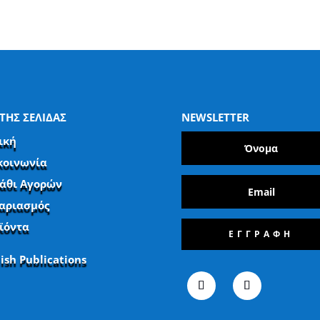
ΤΗΣ ΣΕΛΙΔΑΣ
NEWSLETTER
ική
κοινωνία
άθι Αγορών
αριασμός
ϊόντα
ΕΓΓΡΑΦΗ
lish Publications