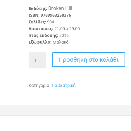
Broken Hill
Εκδότης:
ISBN:
9789963258376
Σελίδες:
904
Διαστάσεις:
21
,
0
0
x
2
9
,
00
Έτος έκδοσης:
20
16
Εξώφυλλο:
Μαλακό
Σύγχρονη
Προσθήκη στο καλάθι
Παιδιατρική
(4η
Έκδοση)
ποσότητα
Κατηγορία:
Παιδιατρική