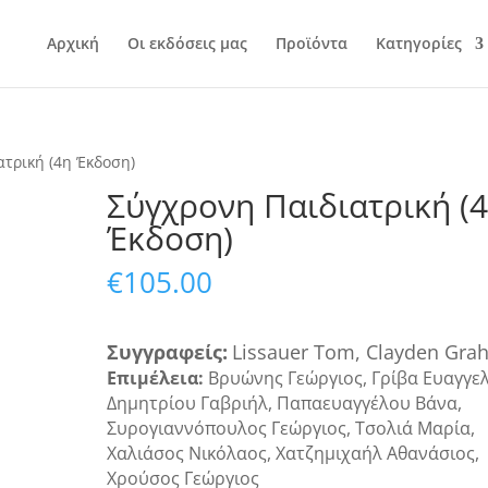
Αρχική
Οι εκδόσεις μας
Προϊόντα
Κατηγορίες
ατρική (4η Έκδοση)
Σύγχρονη Παιδιατρική (
Έκδοση)
€
105.00
Συγγραφ
εί
ς
:
Lissauer Tom
,
Clayden Gra
Επιμέλεια:
Βρυώνης Γεώργιος, Γρίβα Ευαγγελ
Δημητρίου Γαβριήλ, Παπαευαγγέλου Βάνα,
Συρογιαννόπουλος Γεώργιος, Τσολιά Μαρία,
Χαλιάσος Νικόλαος, Χατζημιχαήλ Αθανάσιος,
Χρούσος Γεώργιος