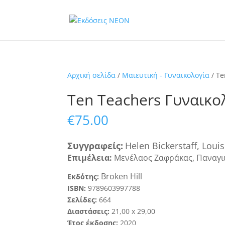
Αρχική σελίδα
/
Μαιευτική - Γυναικολογία
/ Te
Ten Teachers Γυναικο
€
75.00
Συγγραφ
εί
ς
:
Helen Bickerstaff, Loui
Επιμέλεια:
Μενέλαος Ζαφράκας,
Παναγ
Broken Hill
Εκδότης:
ISBN:
9789603997788
Σελίδες:
664
Διαστάσεις:
21
,
0
0
x
2
9
,
00
Έτος έκδοσης:
2020