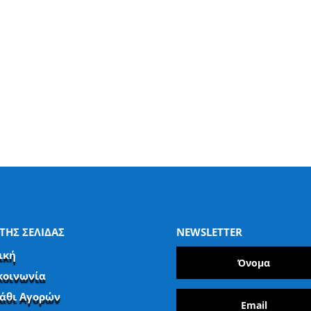
ΤΗΣ ΣΕΛΙΔΑΣ
NEWSLETTER
ική
κοινωνία
άθι Αγορών