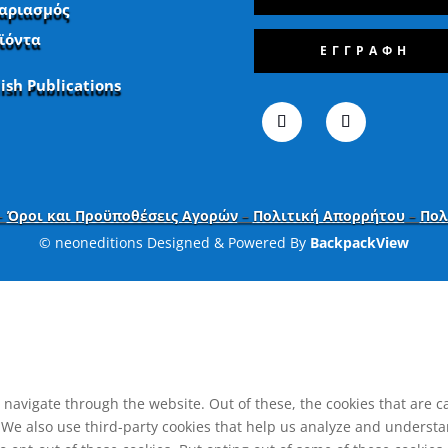
αριασμός
ϊόντα
ΕΓΓΡΑΦΗ
lish Publications
–
Όροι και Προϋποθέσεις Αγορών
–
Πολιτική Απορρήτου
–
Πολ
© neoneditions Designed & Powered By
BackpackView
navigate through the website. Out of these, the cookies that are c
e. We also use third-party cookies that help us analyze and underst