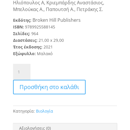
Ηλιόπουλος Α, Κριεμπάρδης Αναστάσιος,
Μπελούκας Α., Παπουτσή Α., Πετράκης Σ.
Broken Hill Publishers
Εκδότης:
ISBN:
9789925588145
Σελίδες:
964
Διαστάσεις:
21
,
0
0
x 29,
00
Έτος έκδοσης:
2021
Εξώφυλλο:
Μαλακό
Βασικές
Αρχές
Κυτταρικής
Προσθήκη στο καλάθι
Βιολογίας
(5η
Έκδοση)
ποσότητα
Κατηγορία:
Βιολογία
Αξιολογήσεις (0)