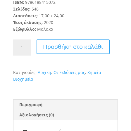
ISBN:
9786188415072
Σελίδες:
548
Διαστάσεις:
1
7
,
0
0
x 24,
00
Έτος έκδοσης:
2020
Εξώφυλλο:
Μαλακό
Χημεία
Προσθήκη στο καλάθι
και
Τεχνολογία
Τροφίμων
ποσότητα
Κατηγορίες:
Αρχική
,
Οι Εκδόσεις μας
,
Χημεία -
Βιοχημεία
Περιγραφή
Αξιολογήσεις (0)