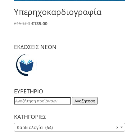
Υπερηχοκαρδιογραφία
Original
Η
€
150.00
€
135.00
price
τρέχουσα
was:
τιμή
€150.00.
είναι:
ΕΚΔΟΣΕΙΣ NΕΟΝ
€135.00.
ΕΥΡΕΤΗΡΙΟ
Αναζήτηση
Αναζήτηση
για:
ΚΑΤΗΓΟΡΙΕΣ
Καρδιολογία (64)
×