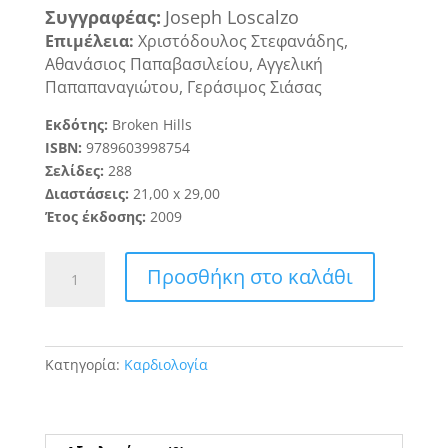
Συγγραφ
έ
α
ς
:
Joseph Loscalzo
Επιμέλεια:
Χριστό
δουλος Στεφανάδης,
Αθανάσιος Παπαβασιλείου, Αγγελική
Παπαπαναγιώτου, Γεράσιμος Σιάσας
Εκδότης:
Broken Hills
ISBN:
978
9
60
3998754
Σελίδες:
288
Διαστάσεις:
21
,
0
0
x
2
9
,
00
Έτος έκδοσης:
20
09
Μοριακή
Προσθήκη στο καλάθι
Καρδιολογία,
Μοριακοί
Μηχανισμοί
Αθηροσκλήρωσης
Κατηγορία:
Καρδιολογία
ποσότητα