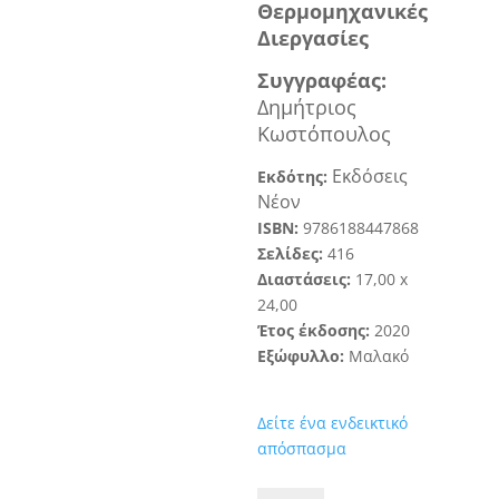
Θερμομηχανικές
Διεργασίες
Συγγραφ
έα
ς
:
Δημήτριος
Κωστόπουλος
Εκ
δόσεις
Εκδότης:
Νέον
ISBN:
9786188447868
Σελίδες:
416
Διαστάσεις:
1
7
,
0
0
x
24,
00
Έτος έκδοσης:
20
20
Εξώφυλλο:
Μαλακό
Δείτε ένα ενδεικτικό
απόσπασμα