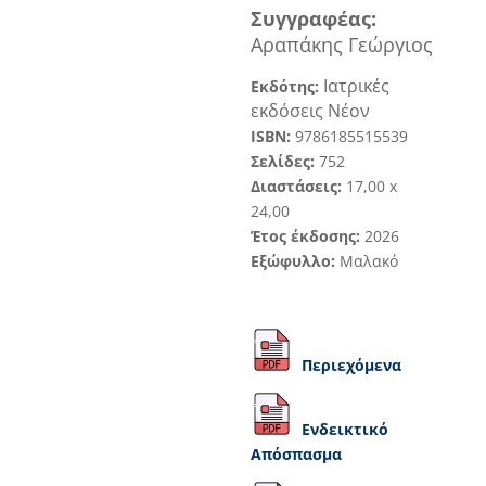
Συγγραφ
έα
ς
:
Αραπάκης Γ
εώργιος
Ιατρικές
Εκδότης:
εκδόσεις
Νέον
ISBN:
9786185515539
Σελίδες:
752
Διαστάσεις:
1
7
,
0
0
x
24,
00
Έτος έκδοσης:
2026
Εξώφυλλο:
Μαλακό
Περιεχόμενα
Ενδεικτικό
Απόσπασμα