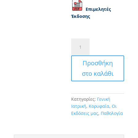
Επιμελητές
Έκδοσης
Κλινική
Σημειολογία
και
Προσθήκη
Διαγνωστική
(6η
στο καλάθι
Έκδοση)
ποσότητα
Κατηγορίες:
Γενική
Ιατρική
,
Κορυφαία
,
Οι
Εκδόσεις μας
,
Παθολογία