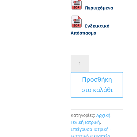
Περιεχόμενα
Ενδεικτικό
Απόσπασμα
Οδηγός
Διαχείρισης
Ασθενών
Προσθήκη
στην
Πρωτοβάθμια
στο καλάθι
Φροντίδα
Υγείας
ποσότητα
Κατηγορίες:
Αρχική
,
Γενική Ιατρική
,
Επείγουσα Ιατρική -
Εντατική Θεραπεία
,