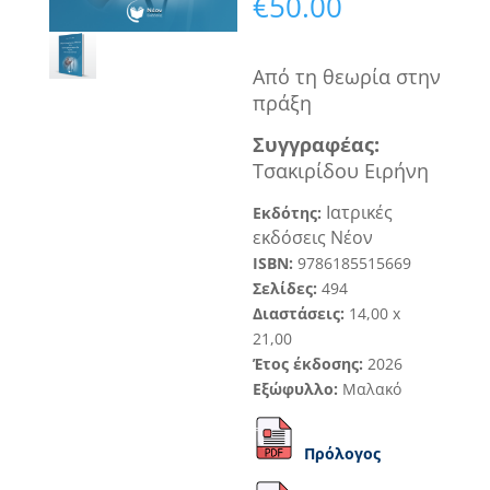
€
50.00
Από τη θεωρία στην
πράξη
Συγγραφ
έα
ς
:
Τσακιρίδου Ειρήνη
Ιατρικές
Εκδότης:
εκδόσεις
Νέον
ISBN:
9786185515669
Σελίδες:
494
Διαστάσεις:
1
4
,
0
0
x
21,
00
Έτος έκδοσης:
20
26
Εξώφυλλο:
Μαλακό
Πρόλογος