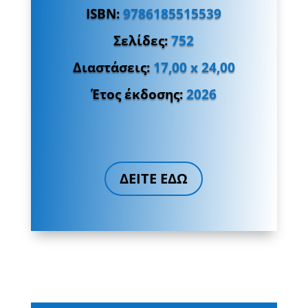
ISBN:
9786185515539
Σελίδες:
752
Διαστάσεις:
1
7
,
0
0
x 24,
00
Έτος έκδοσης:
2026
ΔΕΙΤΕ ΕΔΩ