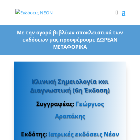
Με την αγορά βιβλίων αποκλειστικά των
εκδόσεων μας προσφέρουμε ΔΩΡΕΑΝ
ΜΕΤΑΦΟΡΙΚΑ
Κλινική Σημειολογία και
Διαγνωστική (6η Έκδοση)
Συγγραφέας:
Γεώργιος
Αραπάκης
Εκδότης:
Ιατρικές εκδόσεις Νέον