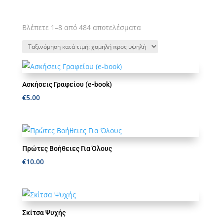
Sorted
Βλέπετε 1–8 από 484 αποτελέσματα
by
price:
low
to
high
Ασκήσεις Γραφείου (e-book)
€
5.00
Πρώτες Βοήθειες Για Όλους
€
10.00
Σκίτσα Ψυχής